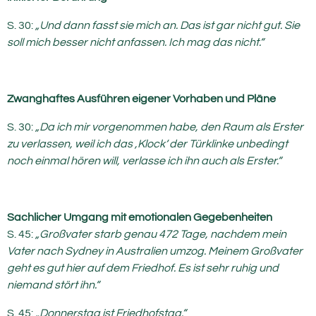
S. 30:
„Und dann fasst sie mich an. Das ist gar nicht gut. Sie
soll mich besser nicht anfassen. Ich mag das nicht.“
Zwanghaftes Ausführen eigener Vorhaben und Pläne
S. 30:
„Da ich mir vorgenommen habe, den Raum als Erster
zu verlassen, weil ich das ‚Klock‘ der Türklinke unbedingt
noch einmal hören will, verlasse ich ihn auch als Erster.“
Sachlicher Umgang mit emotionalen Gegebenheite
n
S. 45:
„Großvater starb genau 472 Tage, nachdem mein
Vater nach Sydney in Australien umzog. Meinem Großvater
geht es gut hier auf dem Friedhof. Es ist sehr ruhig und
niemand stört ihn.“
S. 45:
„Donnerstag ist Friedhofstag.“