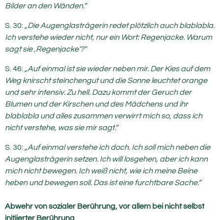
Bilder an den Wänden.“
S. 30:
„Die Augenglasträgerin redet plötzlich auch blablabla.
Ich verstehe wieder nicht, nur ein Wort: Regenjacke. Warum
sagt sie ‚Regenjacke‘?"
S. 46:
„Auf einmal ist sie wieder neben mir. Der Kies auf dem
Weg knirscht steinchengut und die Sonne leuchtet orange
und sehr intensiv. Zu hell. Dazu kommt der Geruch der
Blumen und der Kirschen und des Mädchens und ihr
blablabla und alles zusammen verwirrt mich so, dass ich
nicht verstehe, was sie mir sagt.“
S. 30:
„Auf einmal verstehe ich doch. Ich soll mich neben die
Augenglasträgerin setzen. Ich will losgehen, aber ich kann
mich nicht bewegen. Ich weiß nicht, wie ich meine Beine
heben und bewegen soll. Das ist eine furchtbare Sache.“
Abwehr von sozialer Berührung, vor allem bei nicht selbst
initiierter Berührung