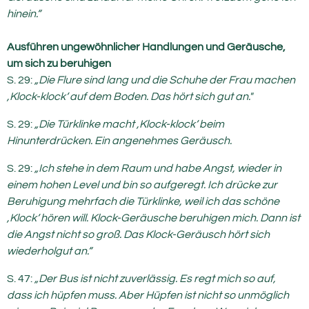
hinein.“
Ausführen ungewöhnlicher Handlungen und Geräusche,
um sich zu beruhigen
S. 29:
„Die Flure sind lang und die Schuhe der Frau machen
‚Klock-klock‘ auf dem Boden. Das hört sich gut an."
S. 29:
„Die Türklinke macht ‚Klock-klock‘ beim
Hinunterdrücken. Ein angenehmes Geräusch.
S. 29:
„Ich stehe in dem Raum und habe Angst, wieder in
einem hohen Level und bin so aufgeregt. Ich drücke zur
Beruhigung mehrfach die Türklinke, weil ich das schöne
‚Klock‘ hören will. Klock-Geräusche beruhigen mich. Dann ist
die Angst nicht so groß. Das Klock-Geräusch hört sich
wiederholgut an.“
S. 47:
„Der Bus ist nicht zuverlässig. Es regt mich so auf,
dass ich hüpfen muss. Aber Hüpfen ist nicht so unmöglich