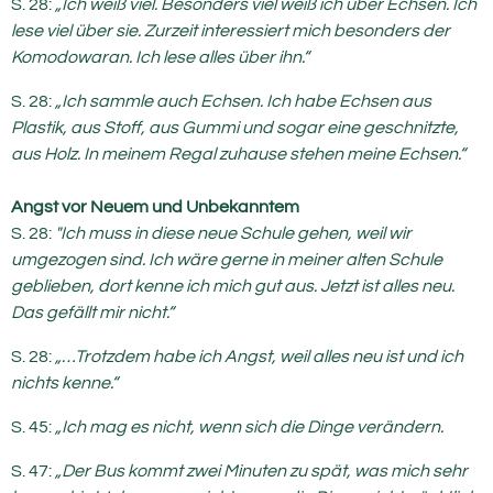
S. 28:
„Ich weiß viel. Besonders viel weiß ich über Echsen. Ich
lese viel über sie. Zurzeit interessiert mich besonders der
Komodowaran. Ich lese alles über ihn.“
S. 28:
„Ich sammle auch Echsen. Ich habe Echsen aus
Plastik, aus Stoff, aus Gummi und sogar eine geschnitzte,
aus Holz. In meinem Regal zuhause stehen meine Echsen.“
Angst vor Neuem und Unbekanntem
S. 28:
"Ich muss in diese neue Schule gehen, weil wir
umgezogen sind. Ich wäre gerne in meiner alten Schule
geblieben, dort kenne ich mich gut aus. Jetzt ist alles neu.
Das gefällt mir nicht.“
S. 28:
„…Trotzdem habe ich Angst, weil alles neu ist und ich
nichts kenne.“
S. 45:
„Ich mag es nicht, wenn sich die Dinge verändern.
S. 47:
„Der Bus kommt zwei Minuten zu spät, was mich sehr