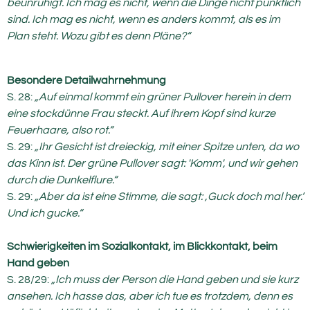
beunruhigt. Ich mag es nicht, wenn die Dinge nicht pünktlich
sind. Ich mag es nicht, wenn es anders kommt, als es im
Plan steht. Wozu gibt es denn Pläne?“
Besondere Detailwahrnehmung
S. 28:
„Auf einmal kommt ein grüner Pullover herein in dem
eine stockdünne Frau steckt. Auf ihrem Kopf sind kurze
Feuerhaare, also rot.“
S. 29:
„Ihr Gesicht ist dreieckig, mit einer Spitze unten, da wo
das Kinn ist. Der grüne Pullover sagt: 'Komm', und wir gehen
durch die Dunkelflure.“
S. 29:
„Aber da ist eine Stimme, die sagt: ‚Guck doch mal her.‘
Und ich gucke.“
Schwierigkeiten im Sozialkontakt, im Blickkontakt, beim
Hand geben
S. 28/29:
„Ich muss der Person die Hand geben und sie kurz
ansehen. Ich hasse das, aber ich tue es trotzdem, denn es