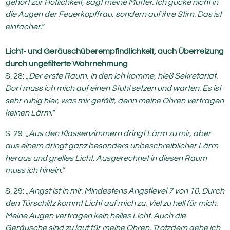
gehört zur Höflichkeit, sagt meine Mutter. Ich gucke nicht in
die Augen der Feuerkopffrau, sondern auf ihre Stirn. Das ist
einfacher.“
Licht- und Geräuschüberempfindlichkeit, auch Überreizung
durch ungefilterte Wahrnehmung
S. 28:
„Der erste Raum, in den ich komme, hieß Sekretariat.
Dort muss ich mich auf einen Stuhl setzen und warten. Es ist
sehr ruhig hier, was mir gefällt, denn meine Ohren vertragen
keinen Lärm.“
S. 29:
„Aus den Klassenzimmern dringt Lärm zu mir, aber
aus einem dringt ganz besonders unbeschreiblicher Lärm
heraus und grelles Licht. Ausgerechnet in diesen Raum
muss ich hinein.“
S. 29:
„Angst ist in mir. Mindestens Angstlevel 7 von 10. Durch
den Türschlitz kommt Licht auf mich zu. Viel zu hell für mich.
Meine Augen vertragen kein helles Licht. Auch die
Geräusche sind zu laut für meine Ohren. Trotzdem gehe ich